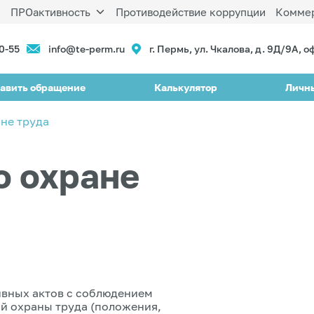
ы
ПРОактивность
Противодействие коррупции
Коммер
90-55
info@te-perm.ru
г. Пермь, ул. Чкалова, д. 9Д/9А, о
авить обращение
Калькулятор
Личн
не труда
о охране
ивных актов с соблюдением
й охраны труда (положения,