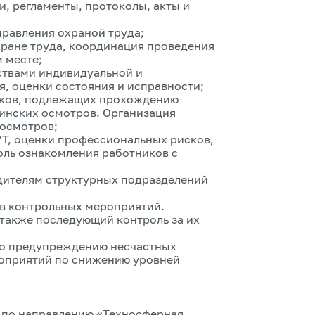
, регламенты, протоколы, акты и
равления охраной труда;
хране труда, координация проведения
 месте;
ствами индивидуальной и
я, оценки состояния и исправности;
ников, подлежащих прохождению
инских осмотров. Организация
осмотров;
УТ, оценки профессиональных рисков,
оль ознакомления работников с
дителям структурных подразделений
ов контрольных мероприятий.
также последующий контроль за их
по предупреждению несчастных
роприятий по снижению уровней
 по направлению «Техносферная