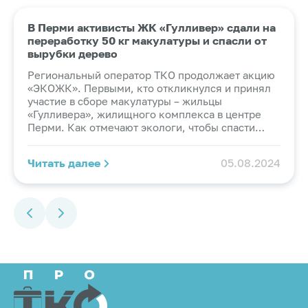
В Перми активисты ЖК «Гулливер» сдали на
переработку 50 кг макулатуры и спасли от
вырубки дерево
Региональный оператор ТКО продолжает акцию
«ЭКОЖК». Первыми, кто откликнулся и принял
участие в сборе макулатуры – жильцы
«Гулливера», жилищного комплекса в центре
Перми. Как отмечают экологи, чтобы спасти
одно дерево от вырубки, необходимо собрать от
50 до 100 кг макулатуры. Жители «Гулливера»
Читать далее
05.08.2024
норму выполнили – собрали без малого 50
килограммов макулатуры. При этом, по
условиям акции, желающим спасать деревья
даже не нужно было выходить из дома,
достаточно было оставить накопленное
вторсырье у двери квартиры и сообщить об этом
личным сообщением или комментарием на
странице Экопункта Вконтакте
https://vk.com/ecopointperm, указав номер
дома, квартиры, этаж и примерный объем
макулатуры. Сотрудники Экопункта АО «ПРО