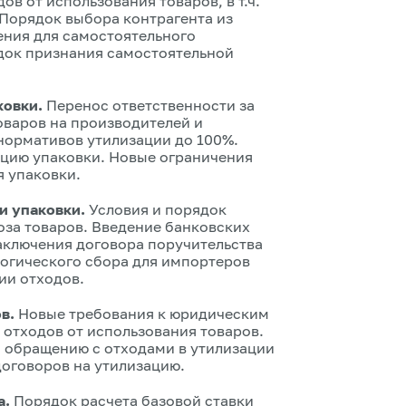
в от использования товаров, в т.ч.
 Порядок выбора контрагента из
ения для самостоятельного
док признания самостоятельной
ковки.
Перенос ответственности за
оваров на производителей и
нормативов утилизации до 100%.
ацию упаковки. Новые ограничения
я упаковки.
и упаковки.
Условия и порядок
оза товаров. Введение банковских
аключения договора поручительства
логического сбора для импортеров
ии отходов.
ов.
Новые требования к юридическим
отходов от использования товаров.
о обращению с отходами в утилизации
договоров на утилизацию.
а.
Порядок расчета базовой ставки