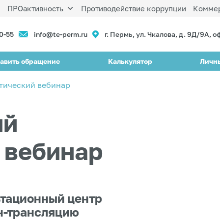
ы
ПРОактивность
Противодействие коррупции
Коммер
90-55
info@te-perm.ru
г. Пермь, ул. Чкалова, д. 9Д/9А, о
авить обращение
Калькулятор
Личн
тический вебинар
ий
 вебинар
ьтационный центр
н-трансляцию