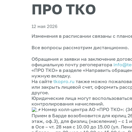
ПРО ТКО
12 мая 2026
Изменения в расписании связаны с план
Все вопросы рассмотрим дистанционно.
Обращения и заявки на заключение догов
официальную почту регоператора
info@te
«ПРО ТКО» в разделе «Направить обраще
нужную вкладку.
На сайте
tkopro.ru
также можно пожаловат
или закрыть лицевой счет, оформить расс
другое.
Юридические лица могут воспользоватьс
контролирования начислений.
Номер колл-центра АО «ПРО ТКО»: (34
Прием в Барде возобновится для юрлиц 26 м
этаж, оф.3), для физлиц (население) – с 1 
в Осе – чт. 28 мая с 10.00 до 15.00 (ул. Лен