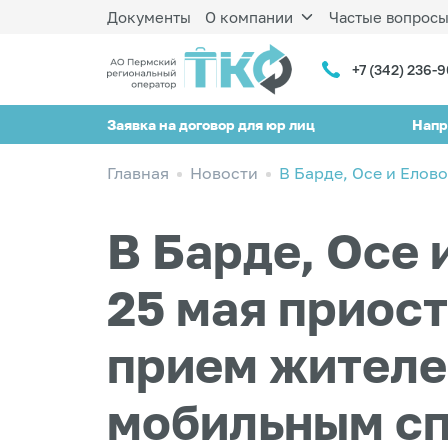
Документы
О компании
Частые вопрос
+7 (342) 236-
Заявка на договор для юр лиц
Напр
Главная
Новости
В Барде, Осе и Ело
В Барде, Осе 
25 мая приос
прием жителе
мобильным с