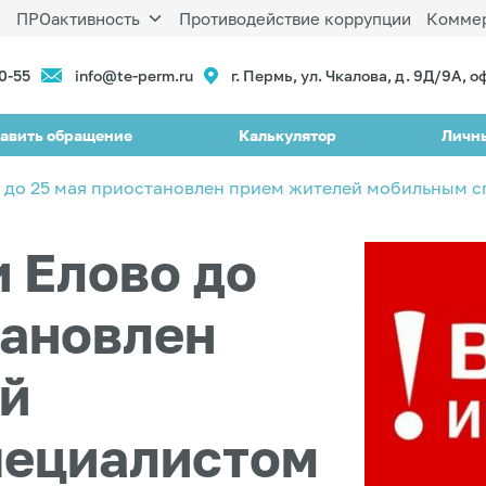
ы
ПРОактивность
Противодействие коррупции
Коммер
90-55
info@te-perm.ru
г. Пермь, ул. Чкалова, д. 9Д/9А, о
авить обращение
Калькулятор
Личн
во до 25 мая приостановлен прием жителей мобильным 
и Елово до
тановлен
й
пециалистом