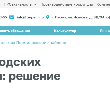
ы
ПРОактивность
Противодействие коррупции
Коммер
90-55
info@te-perm.ru
г. Пермь, ул. Чкалова, д. 9Д/9А, о
авить обращение
Калькулятор
Личн
х пляжах Перми: решение найдено
родских
: решение