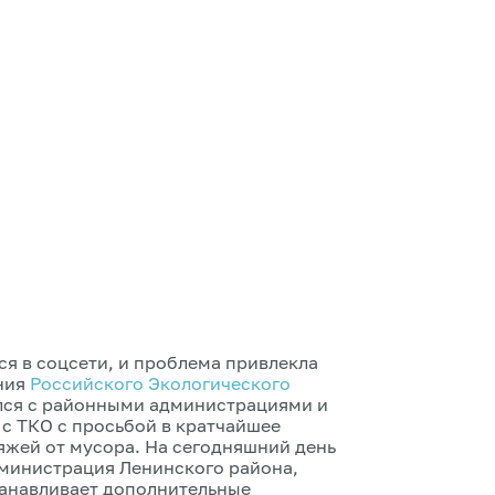
я в соцсети, и проблема привлекла
ния
Российского Экологического
ался с районными администрациями и
с ТКО с просьбой в кратчайшее
яжей от мусора. На сегодняшний день
дминистрация Ленинского района,
анавливает дополнительные