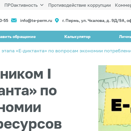
ы
ПРОактивность
Противодействие коррупции
Коммер
90-55
info@te-perm.ru
г. Пермь, ул. Чкалова, д. 9Д/9А, о
авить обращение
Калькулятор
Личн
I этапа «Е-диктанта» по вопросам экономии потреблен
ником I
анта» по
номии
ресурсов