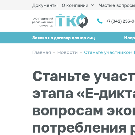
Документы
О компании
Частые вопрос
+7 (342) 236-
Заявка на договор для юр лиц
Напр
Главная
Новости
Станьте участником 
Станьте участ
этапа «Е-дикт
вопросам эко
потребления 