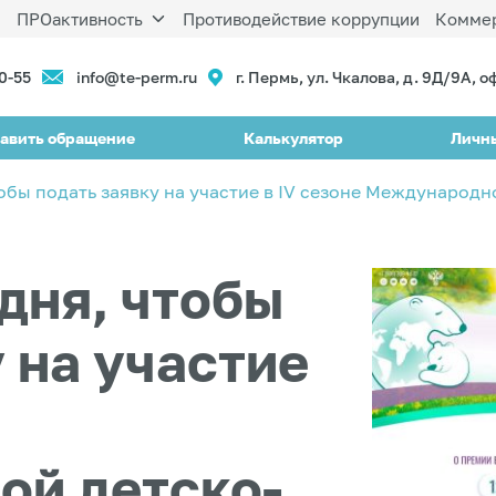
ы
ПРОактивность
Противодействие коррупции
Коммер
90-55
info@te-perm.ru
г. Пермь, ул. Чкалова, д. 9Д/9А, о
авить обращение
Калькулятор
Личн
тобы подать заявку на участие в IV сезоне Междунаро
дня, чтобы
 на участие
й детско-