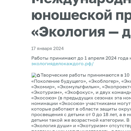
юношеской п
«Экология — 
17 января 2024
Работы принимают до 1 апреля 2024 года
экологияделокаждого.рф/
Творческие работы принимаются в 10
«Поколение будущего», «Экоблогер», «Эк
«Экомир», «Экомультфильм», «Экопроект
«Экотуризм», «Экофокус», и двух команд
«Экосоюз» (в предыдущих сезонах эта но
номинации «Экосоюз» участниками могут 
которые работают в области защиты окру
просвещения с детьми от 0 до 18 лет, а в
детьми такой же возрастной категории. 
«Экология души» и «Экотуризм» отсутству
поэтому в них могут участвовать, в том ч