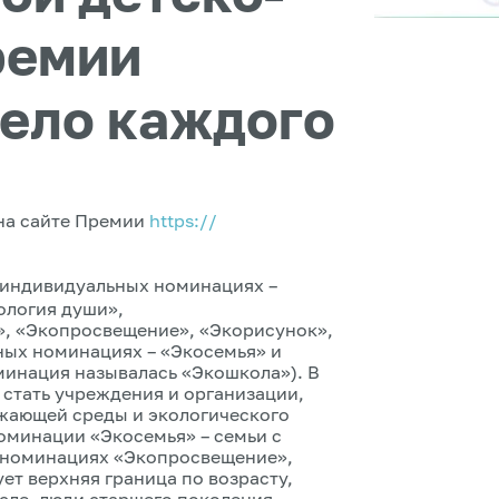
ремии
дело каждого
 на сайте Премии
https://
 индивидуальных номинациях –
ология души»,
», «Экопросвещение», «Экорисунок»,
ных номинациях – «Экосемья» и
минация называлась «Экошкола»). В
стать учреждения и организации,
жающей среды и экологического
 номинации «Экосемья» – семьи с
В номинациях «Экопросвещение»,
ет верхняя граница по возрасту,
исле, люди старшего поколения.